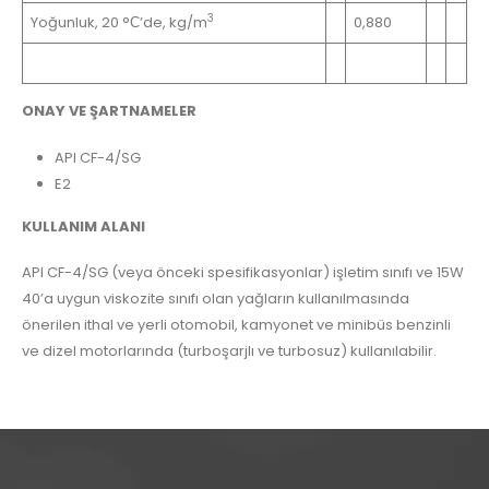
3
Yoğunluk, 20 °С’de, kg/m
0,880
ONAY VE ŞARTNAMELER
API CF-4/SG
E2
KULLANIM ALANI
API CF-4/SG (veya önceki spesifikasyonlar) işletim sınıfı ve 15W
40’a uygun viskozite sınıfı olan yağların kullanılmasında
önerilen ithal ve yerli otomobil, kamyonet ve minibüs benzinli
ve dizel motorlarında (turboşarjlı ve turbosuz) kullanılabilir.