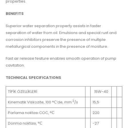
properties.
BENEFITS
Superior water separation property assists in faster
separation of water from oil. Emulsions and special rust and
corrosion inhibitors preserve the presence of multiple
metallurgical components in the presence of moisture.
Fast air release feature enables smooth operation of pump
cavitation.
TECHNICAL SPECIFICATIONS
TİPİK ÖZELLİKLERİ
15W-40
2
Kinematik Viskozite, 100 °С’de, mm
/s
15,5
Parlama noktası COC, °С
220
Donma noktası, °С
-27