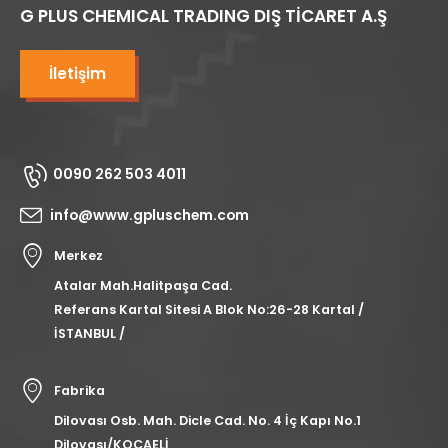
G PLUS CHEMICAL TRADING DIŞ TİCARET A.Ş
İletişim
0090 262 503 4011
info@www.gpluschem.com
Merkez
Atalar Mah.Halitpaşa Cad.
Referans Kartal Sitesi A Blok No:26-28 Kartal /
İSTANBUL /
Fabrika
Dilovası Osb. Mah. Dicle Cad. No. 4 İç Kapı No.1
Dilovası/KOCAELİ