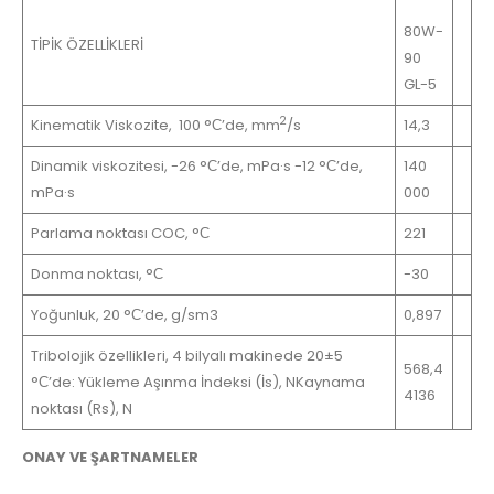
80W-
TİPİK ÖZELLİKLERİ
90
GL-5
2
Kinematik Viskozite, 100 °С’de, mm
/s
14,3
Dinamik viskozitesi, -26 °С’de, mPa·s -12 °С’de,
140
mPa·s
000
Parlama noktası COC, °С
221
Donma noktası, °С
-30
Yoğunluk, 20 °С’de, g/sm3
0,897
Tribolojik özellikleri, 4 bilyalı makinede 20±5
568,4
°С’de: Yükleme Aşınma İndeksi (İs), NKaynama
4136
noktası (Rs), N
ONAY VE ŞARTNAMELER