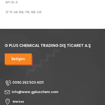
API GL-5
ZF TE-ML 16B, 17B, 19B, 21А
G PLUS CHEMICAL TRADING DIŞ TİCARET A.Ş
İletişim
0090 262 503 4011
info@www.gpluschem.com
Merkez