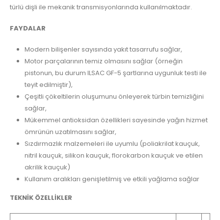
türlü dişli ile mekanik transmisyonlarında kullanılmaktadır.
FAYDALAR
Modern bilişenler sayısında yakıt tasarrufu sağlar,
Motor parçalarının temiz olmasını sağlar (örneğin
pistonun, bu durum ILSAC GF-5 şartlarına uygunluk testi ile
teyit edilmiştir),
Çeşitli çökeltilerin oluşumunu önleyerek türbin temizliğini
sağlar,
Mükemmel antioksidan özellikleri sayesinde yağın hizmet
ömrünün uzatılmasını sağlar,
Sızdırmazlık malzemeleri ile uyumlu (poliakrilat kauçuk,
nitril kauçuk, silikon kauçuk, florokarbon kauçuk ve etilen
akrilik kauçuk)
Kullanım aralıkları genişletilmiş ve etkili yağlama sağlar
TEKNİK ÖZELLİKLER