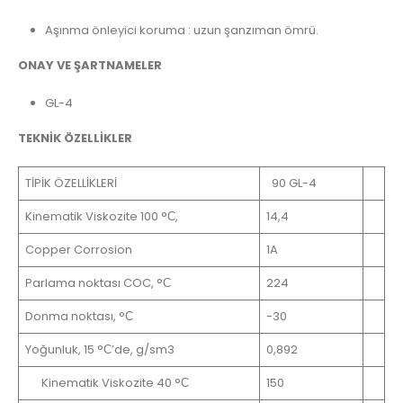
Aşınma önleyici koruma : uzun şanzıman ömrü.
ONAY VE ŞARTNAMELER
GL-4
TEKNİK ÖZELLİKLER
TİPİK ÖZELLİKLERİ
90 GL-4
Kinematik Viskozite 100 °С,
14,4
Copper Corrosion
1A
Parlama noktası COC, °С
224
Donma noktası, °С
-30
Yoğunluk, 15 °С’de, g/sm3
0,892
Kinematik Viskozite 40 °С
150