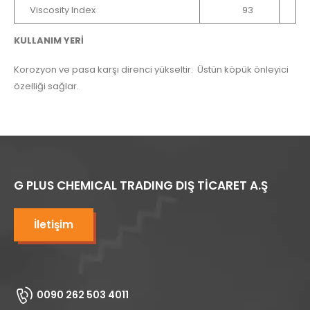
Viscosity Index
93
KULLANIM YERİ
Korozyon ve pasa karşı direnci yükseltir. Üstün köpük önleyici
özelliği sağlar.
G PLUS CHEMICAL TRADING DIŞ TİCARET A.Ş
İletişim
0090 262 503 4011