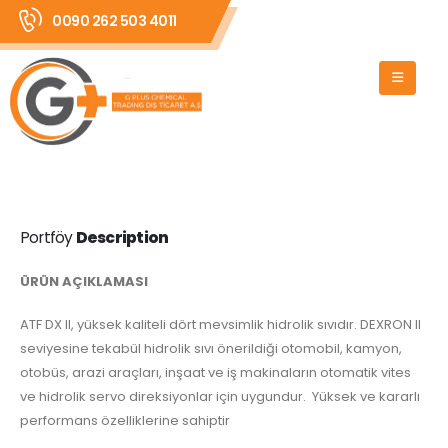
0090 262 503 4011
Portföy
Description
ÜRÜN AÇIKLAMASI
ATF DX II, yüksek kaliteli dört mevsimlik hidrolik sıvıdır. DEXRON II
seviyesine tekabül hidrolik sıvı önerildiği otomobil, kamyon,
otobüs, arazi araçları, inşaat ve iş makinaların otomatik vites
ve hidrolik servo direksiyonlar için uygundur. Yüksek ve kararlı
performans özelliklerine sahiptir