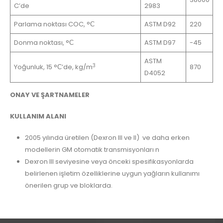
C’de
2983
Parlama noktası COC, °С
ASTM D92
220
Donma noktası, °С
ASTM D97
-45
ASTM
3
Yoğunluk, 15 °С’de, kg/m
870
D4052
ONAY VE ŞARTNAMELER
KULLANIM ALANI
2005 yılında üretilen (Dexron III ve II) ve daha erken
modellerin GM otomatik transmisyonları n
Dexron III seviyesine veya önceki spesifikasyonlarda
belirlenen işletim özelliklerine uygun yağların kullanımı
önerilen grup ve bloklarda.