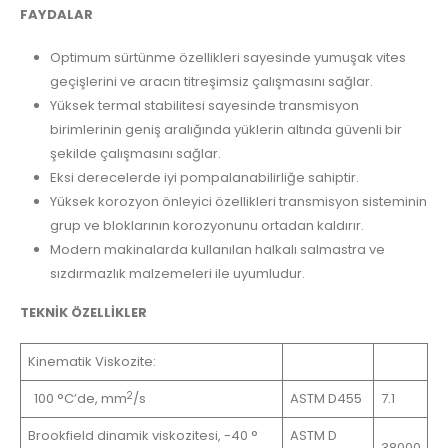
FAYDALAR
Optimum sürtünme özellikleri sayesinde yumuşak vites
geçişlerini ve aracın titreşimsiz çalışmasını sağlar.
Yüksek termal stabilitesi sayesinde transmisyon
birimlerinin geniş aralığında yüklerin altında güvenli bir
şekilde çalışmasını sağlar.
Eksi derecelerde iyi pompalanabilirliğe sahiptir.
Yüksek korozyon önleyici özellikleri transmisyon sisteminin
grup ve bloklarının korozyonunu ortadan kaldırır.
Modern makinalarda kullanılan halkalı salmastra ve
sızdırmazlık malzemeleri ile uyumludur.
TEKNİK ÖZELLİKLER
Kinematik Viskozite:
2
100 °C’de, mm
/s
ASTM D455
7.1
Brookfield dinamik viskozitesi, -40 °
ASTM D
38000