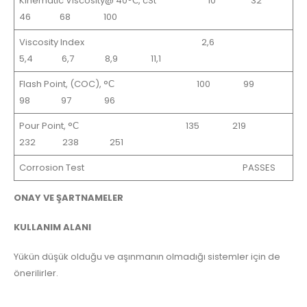
Kinematic Viscosity@ 40°С, cSt 10 32
46 68 100
Viscosity Index 2,6
5,4 6,7 8,9 11,1
Flash Point, (COC), °С 100 99
98 97 96
Pour Point, °С 135 219
232 238 251
Corrosion Test PASSES
ONAY VE ŞARTNAMELER
KULLANIM ALANI
Yükün düşük olduğu ve aşınmanın olmadığı sistemler için de
önerilirler.