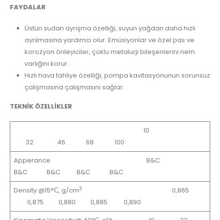
FAYDALAR
Üstün sudan ayrışma özelliği, suyun yağdan daha hızlı
ayrılmasına yardımcı olur. Emüsiyonlar ve özel pas ve
korozyon önleyiciler, çoklu metalurji bileşenlerini nem
varlığını korur.
Hızlı hava tahliye özelliği, pompa kavitasyonunun sorunsuz
çalışmasına çalışmasını sağlar.
TEKNİK ÖZELLİKLER
10
32 46 68 100
Apperance B&C
B&C B&C B&C B&C
3
Density @15°С, g/cm
0,865
0,875 0,880 0,885 0,890